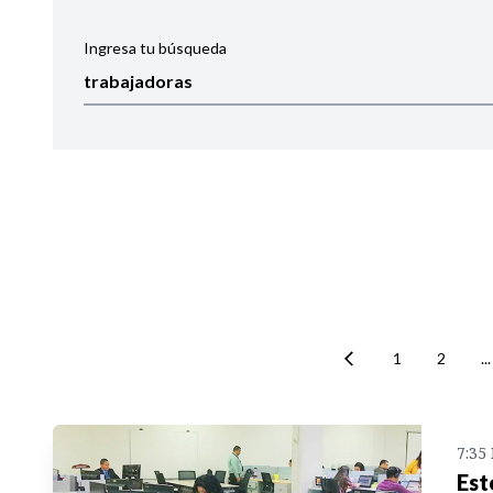
Ingresa tu búsqueda
Ordenar por:
Noticias
1
2
...
7:35
Est