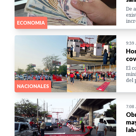
De a
exis
incr
ECONOMIA
9:39
Hon
cov
El c
míni
del 
NACIONALES
7:08
Obr
may
lab