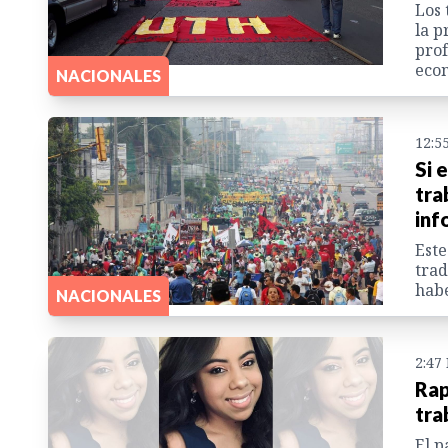
Los 
la p
prof
eco
NACIONALES
12:5
Si 
tra
inf
Este
trad
habe
NACIONALES
2:47
Rap
tra
El p