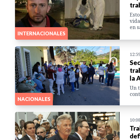
tra
Esto
vida
en 
INTERNACIONALES
12:5
Sec
tra
la
Un t
cont
NACIONALES
10:0
Tra
def