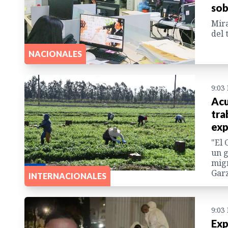
sob
Mira
del 
NACIONALES
9:03
Acu
tra
exp
"El 
un g
migr
Garz
INTERNACIONALES
9:03
Exp