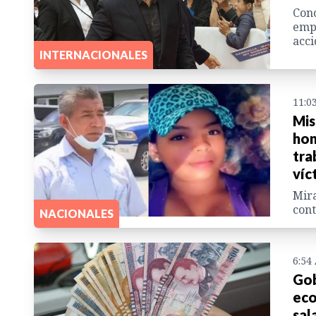
Cono
emp
acci
INTERNACIONALES
11:0
Mis
hon
tra
víc
Mira
cont
NACIONALES
6:54
Gob
eco
sal