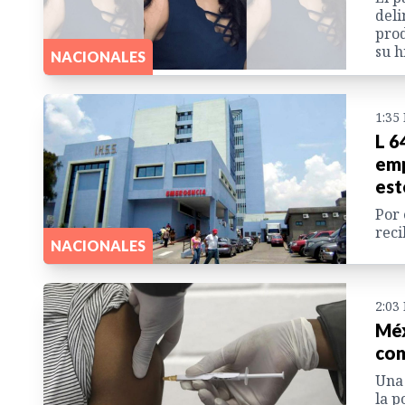
deli
prod
su h
NACIONALES
1:35
L 6
emp
est
Por 
reci
NACIONALES
2:03
Méx
con
Una 
la p