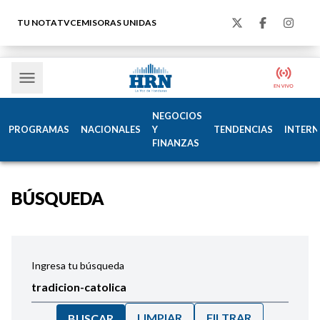
TU NOTA
TVC
EMISORAS UNIDAS
NEGOCIOS
PROGRAMAS
NACIONALES
Y
TENDENCIAS
INTERN
FINANZAS
BÚSQUEDA
Ingresa tu búsqueda
LIMPIAR
FILTRAR
BUSCAR