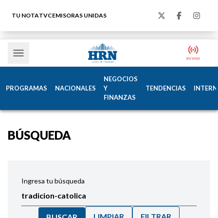
TU NOTA
TVC
EMISORAS UNIDAS
NEGOCIOS
PROGRAMAS
NACIONALES
Y
TENDENCIAS
INTERN
FINANZAS
BÚSQUEDA
Ingresa tu búsqueda
LIMPIAR
FILTRAR
BUSCAR