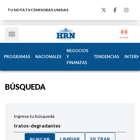
TU NOTA
TVC
EMISORAS UNIDAS
NEGOCIOS
PROGRAMAS
NACIONALES
Y
TENDENCIAS
INTERN
FINANZAS
BÚSQUEDA
Ingresa tu búsqueda
LIMPIAR
FILTRAR
BUSCAR