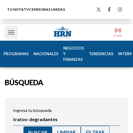
TU NOTA
TVC
EMISORAS UNIDAS
NEGOCIOS
PROGRAMAS
NACIONALES
Y
TENDENCIAS
INTERN
FINANZAS
BÚSQUEDA
Ingresa tu búsqueda
LIMPIAR
FILTRAR
BUSCAR