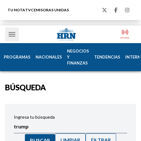
TU NOTA
TVC
EMISORAS UNIDAS
NEGOCIOS
PROGRAMAS
NACIONALES
Y
TENDENCIAS
INTERN
FINANZAS
BÚSQUEDA
Ingresa tu búsqueda
LIMPIAR
FILTRAR
BUSCAR