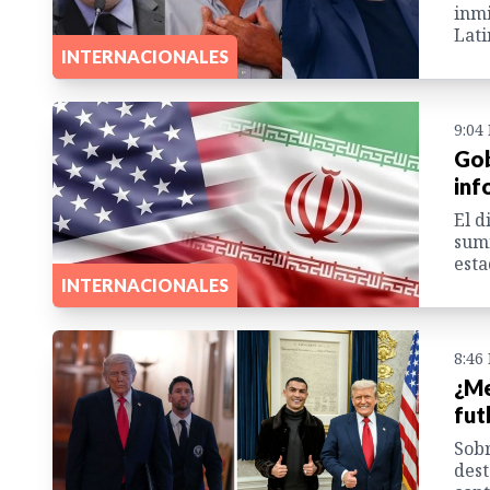
inmi
Lati
INTERNACIONALES
9:04
Gob
inf
El d
sumi
esta
INTERNACIONALES
8:46
¿Me
fut
Sobr
dest