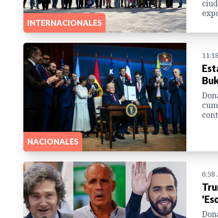
ciud
expo
INTERNACIONALES
11:1
Est
Buk
Dona
cumb
cont
NACIONALES
6:58
Tru
'Es
Dona