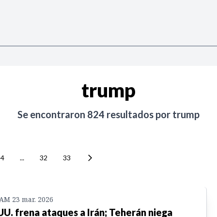
trump
Se encontraron
824
resultados por
trump
4
...
32
33
 AM 23 mar. 2026
UU. frena ataques a Irán; Teherán niega