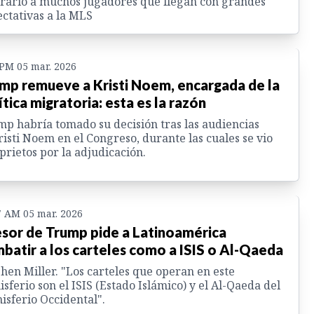
rario a muchos jugadores que llegan con grandes
ctativas a la MLS
 PM 05 mar. 2026
mp remueve a Kristi Noem, encargada de la
ítica migratoria: esta es la razón
p habría tomado su decisión tras las audiencias
isti Noem en el Congreso, durante las cuales se vio
prietos por la adjudicación.
7 AM 05 mar. 2026
sor de Trump pide a Latinoamérica
batir a los carteles como a ISIS o Al-Qaeda
hen Miller. "Los carteles que operan en este
sferio son el ISIS (Estado Islámico) y el Al-Qaeda del
sferio Occidental".