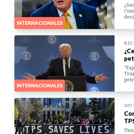
¿Sac
Cono
deci
INTERNACIONALES
8:13
¿Ce
pet
"Esp
Trum
petr
INTERNACIONALES
5:07
Cor
TPS
Una 