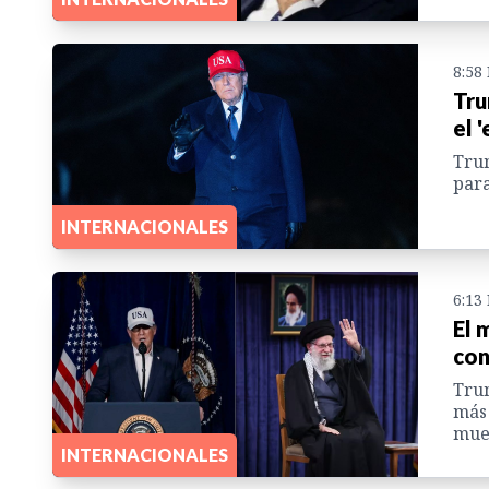
8:58
Tru
el 
Trum
para
INTERNACIONALES
6:13
El 
con
Trum
más 
muer
INTERNACIONALES