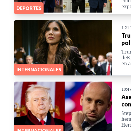
cont
expe
DEPORTES
1:21
Tru
pol
Trum
deKr
en a
INTERNACIONALES
10:4
Ase
com
Step
hemi
Hemi
INTERNACIONALES