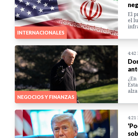
neg
El p
el l
infr
INTERNACIONALES
4:42
Don
ant
¿En 
Esta
alza
NEGOCIOS Y FINANZAS
4:21
'Po
sob