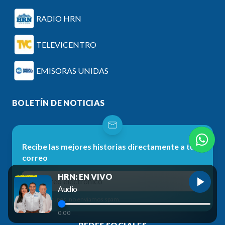
RADIO HRN
TELEVICENTRO
EMISORAS UNIDAS
BOLETÍN DE NOTICIAS
Recibe las mejores historias directamente a tu
correo
HRN: EN VIVO
Audio
No te preocupes, no enviamos spam.
0:00