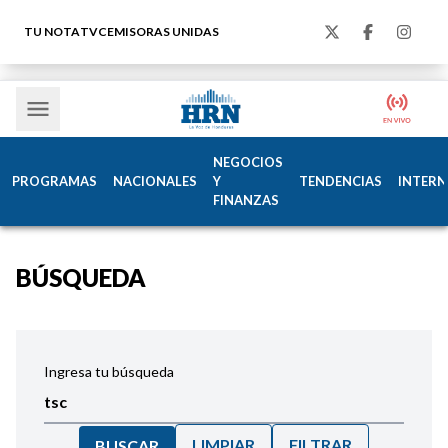
TU NOTA
TVC
EMISORAS UNIDAS
NEGOCIOS
PROGRAMAS
NACIONALES
Y
TENDENCIAS
INTERN
FINANZAS
BÚSQUEDA
Ingresa tu búsqueda
LIMPIAR
FILTRAR
BUSCAR