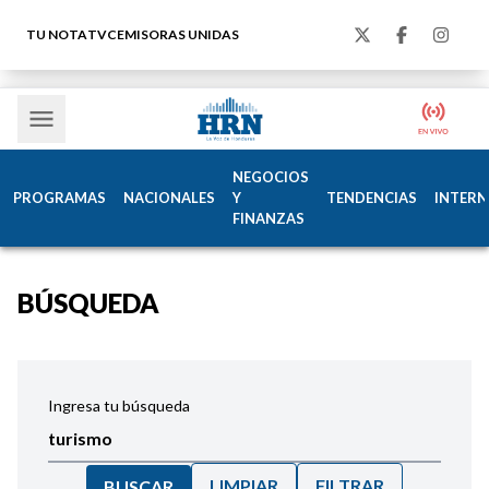
TU NOTA
TVC
EMISORAS UNIDAS
NEGOCIOS
PROGRAMAS
NACIONALES
Y
TENDENCIAS
INTERN
FINANZAS
BÚSQUEDA
Ingresa tu búsqueda
LIMPIAR
FILTRAR
BUSCAR