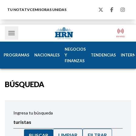
TU NOTA
TVC
EMISORAS UNIDAS
NEGOCIOS
PROGRAMAS
NACIONALES
Y
TENDENCIAS
INTERN
FINANZAS
BÚSQUEDA
Ingresa tu búsqueda
LIMPIAR
FILTRAR
BUSCAR