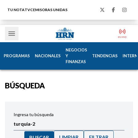
TU NOTA
TVC
EMISORAS UNIDAS
NEGOCIOS
PROGRAMAS
NACIONALES
Y
TENDENCIAS
INTERN
FINANZAS
BÚSQUEDA
Ingresa tu búsqueda
LIMPIAR
FILTRAR
BUSCAR