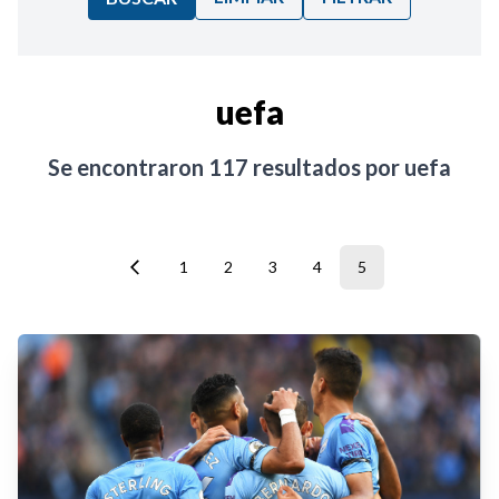
Ordenar por:
uefa
Noticias
Se encontraron
117
resultados por
uefa
1
2
3
4
5