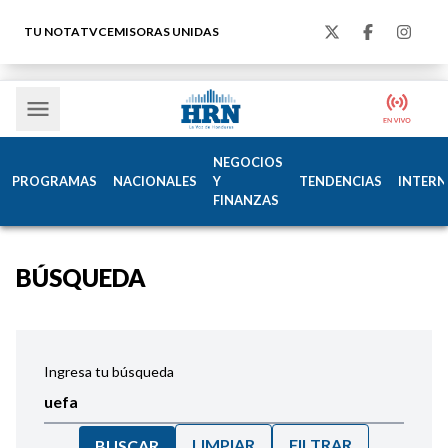
TU NOTA
TVC
EMISORAS UNIDAS
NEGOCIOS
PROGRAMAS
NACIONALES
Y
TENDENCIAS
INTERN
FINANZAS
BÚSQUEDA
Ingresa tu búsqueda
LIMPIAR
FILTRAR
BUSCAR