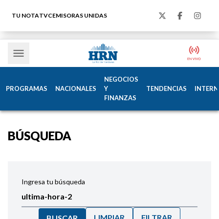
TU NOTA
TVC
EMISORAS UNIDAS
NEGOCIOS
PROGRAMAS
NACIONALES
Y
TENDENCIAS
INTERN
FINANZAS
BÚSQUEDA
Ingresa tu búsqueda
LIMPIAR
FILTRAR
BUSCAR