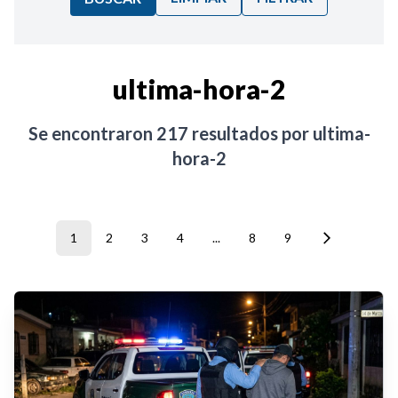
Ordenar por:
ultima-hora-2
Noticias
Se encontraron
217
resultados por
ultima-
hora-2
1
2
3
4
...
8
9