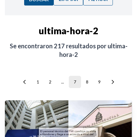
Ordenar por:
ultima-hora-2
Noticias
Se encontraron
217
resultados por
ultima-
hora-2
1
2
...
7
8
9