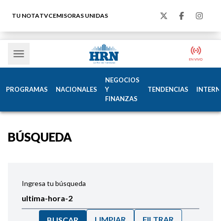
TU NOTA
TVC
EMISORAS UNIDAS
NEGOCIOS
PROGRAMAS
NACIONALES
Y
TENDENCIAS
INTERN
FINANZAS
BÚSQUEDA
Ingresa tu búsqueda
LIMPIAR
FILTRAR
BUSCAR