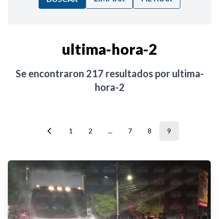
Ordenar por:
ultima-hora-2
Noticias
Se encontraron
217
resultados por
ultima-
hora-2
1
2
...
7
8
9