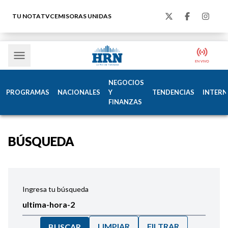
TU NOTA
TVC
EMISORAS UNIDAS
NEGOCIOS
PROGRAMAS
NACIONALES
Y
TENDENCIAS
INTERN
FINANZAS
BÚSQUEDA
Ingresa tu búsqueda
LIMPIAR
FILTRAR
BUSCAR