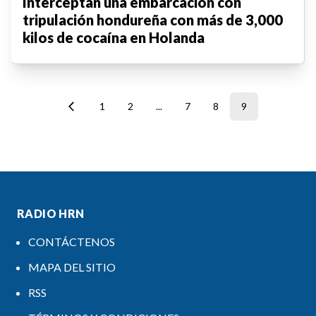
Interceptan una embarcación con
tripulación hondureña con más de 3,000
kilos de cocaína en Holanda
1
2
...
7
8
9
RADIO HRN
CONTÁCTENOS
MAPA DEL SITIO
RSS