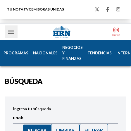
TU NOTA
TVC
EMISORAS UNIDAS
NEGOCIOS
PROGRAMAS
NACIONALES
Y
TENDENCIAS
INTERN
FINANZAS
BÚSQUEDA
Ingresa tu búsqueda
LIMPIAR
FILTRAR
BUSCAR