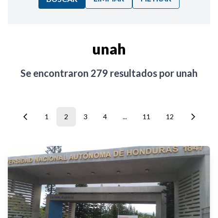
Ordenar por:
unah
Noticias
Se encontraron
279
resultados por
unah
1
2
3
4
...
11
12