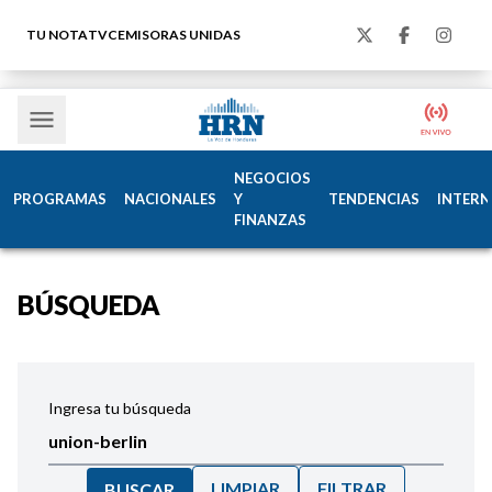
TU NOTA
TVC
EMISORAS UNIDAS
NEGOCIOS
PROGRAMAS
NACIONALES
Y
TENDENCIAS
INTERN
FINANZAS
BÚSQUEDA
Ingresa tu búsqueda
LIMPIAR
FILTRAR
BUSCAR