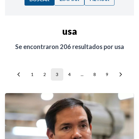
Ordenar por:
usa
Noticias
Se encontraron
206
resultados por
usa
1
2
3
4
...
8
9