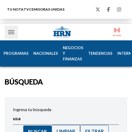
TU NOTA
TVC
EMISORAS UNIDAS
NEGOCIOS
PROGRAMAS
NACIONALES
Y
TENDENCIAS
INTERN
FINANZAS
BÚSQUEDA
Ingresa tu búsqueda
LIMPIAR
FILTRAR
BUSCAR