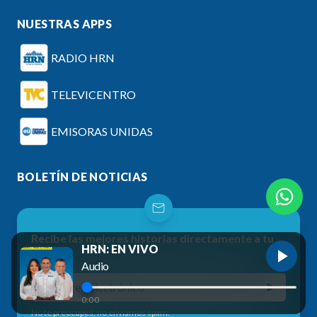
NUESTRAS APPS
RADIO HRN
TELEVICENTRO
EMISORAS UNIDAS
BOLETÍN DE NOTICIAS
Recibe las mejores historias directamente a tu
HRN: EN VIVO
correo
Audio
0:00
No te preocupes, no enviamos spam.