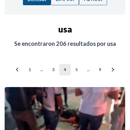
Ordenar por:
usa
Noticias
Se encontraron
206
resultados por
usa
1
...
3
4
5
...
9