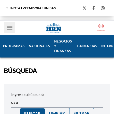
TU NOTA
TVC
EMISORAS UNIDAS
NEGOCIOS
PROGRAMAS
NACIONALES
Y
TENDENCIAS
INTERN
FINANZAS
BÚSQUEDA
Ingresa tu búsqueda
LIMPIAR
FILTRAR
BUSCAR