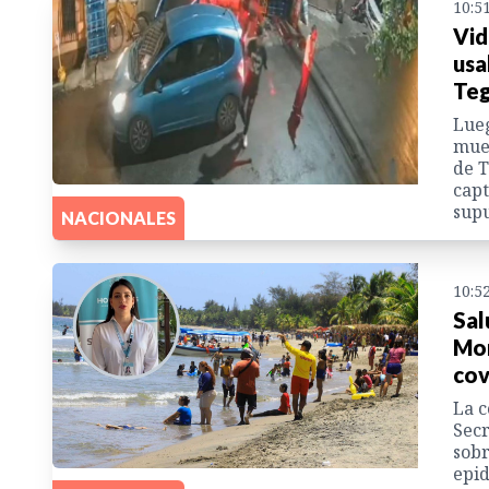
10:5
Vid
usa
Teg
Lueg
mues
de T
capt
supu
NACIONALES
10:5
Sal
Mor
cov
La c
Secr
sobr
epid