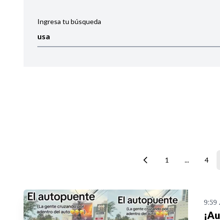
Ingresa tu búsqueda
Ordenar por:
Noticias
1
...
4
9:59
¡Au