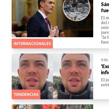
Sán
fue
El m
del 
entr
juev
"la 
fuer
INTERNACIONALES
9:38
'Ex
inf
El j
novi
TENDENCIAS