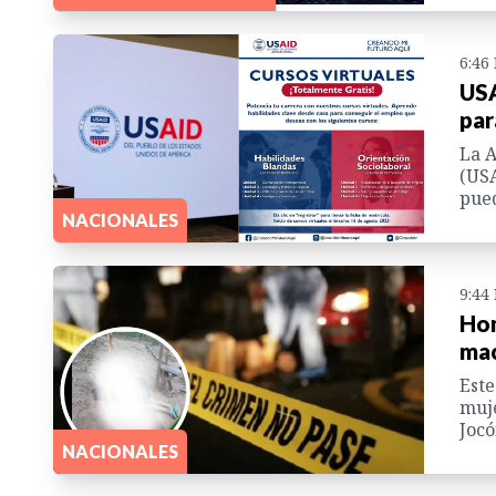
6:46
USA
par
La A
(USA
pued
NACIONALES
9:44
Hom
mac
Este
muje
Jocó
NACIONALES