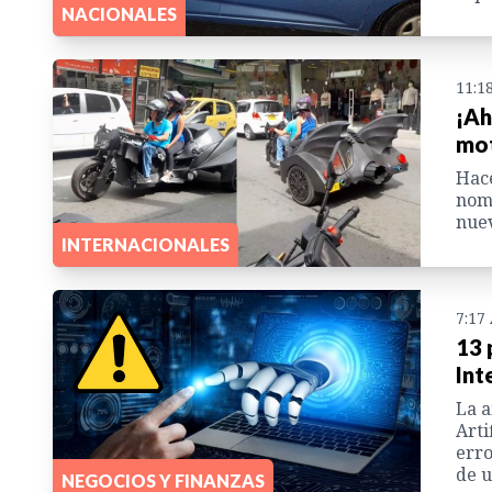
NACIONALES
11:1
¡Ah
mot
Hace
nomb
nuev
INTERNACIONALES
7:17
13 
Int
La a
Arti
erro
de 
NEGOCIOS Y FINANZAS