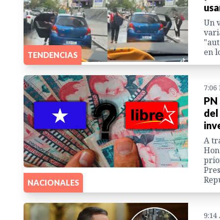
usa
Un v
vari
"aut
en l
TENDENCIAS
7:06
PN 
del
inv
A tr
Hon
prio
Pres
Repú
NACIONALES
9:14