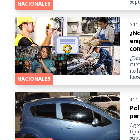
sep
NACIONALES
5:11
¿No
emp
con
¿Dom
cuen
no h
hace
NACIONALES
4:21
Pol
par
Agen
tipo
supu