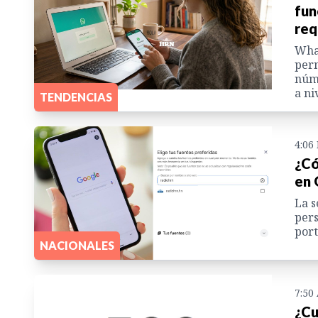
fun
req
Wha
perm
núme
a ni
TENDENCIAS
4:06
¿Có
en 
La s
pers
port
NACIONALES
7:50
¿Cu