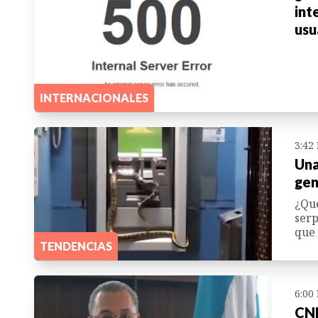
int
usu
INTERNACIONALES
3:42
Una
gen
¿Qué
serp
que 
TENDENCIAS
6:00
CNB