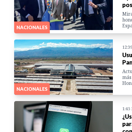
pos
Mira
hond
Espa
NACIONALES
12:3
Usu
Pam
Actu
más 
Hon
NACIONALES
1:45
¿Us
par
con