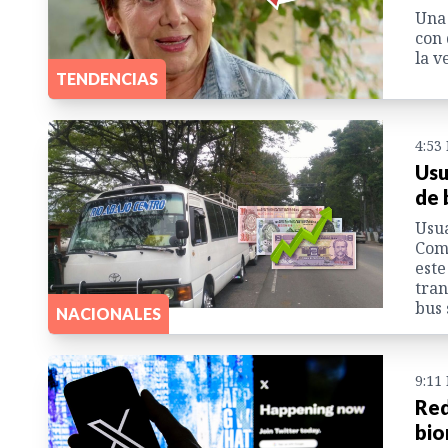
Una 
con 
la v
TENDENCIAS
4:53
Usu
de 
Usua
Coma
este
tran
bus 
NACIONALES
9:11
Red
bio