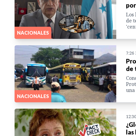
por
Los 
de t
'cen
NACIONALES
7:26
Pro
de 
Cono
Prot
una 
NACIONALES
12:3
¿Gl
las