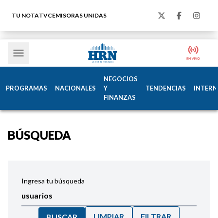
TU NOTA
TVC
EMISORAS UNIDAS
NEGOCIOS
PROGRAMAS
NACIONALES
Y
TENDENCIAS
INTERN
FINANZAS
BÚSQUEDA
Ingresa tu búsqueda
LIMPIAR
FILTRAR
BUSCAR