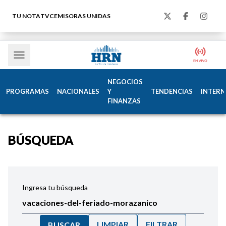
TU NOTA
TVC
EMISORAS UNIDAS
NEGOCIOS
PROGRAMAS
NACIONALES
Y
TENDENCIAS
INTERN
FINANZAS
BÚSQUEDA
Ingresa tu búsqueda
LIMPIAR
FILTRAR
BUSCAR