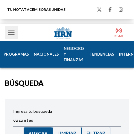
TU NOTA
TVC
EMISORAS UNIDAS
NEGOCIOS
PROGRAMAS
NACIONALES
Y
TENDENCIAS
INTERN
FINANZAS
BÚSQUEDA
Ingresa tu búsqueda
LIMPIAR
FILTRAR
BUSCAR