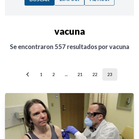
Ordenar por:
vacuna
Noticias
Se encontraron
557
resultados por
vacuna
1
2
...
21
22
23