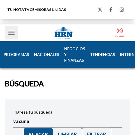
TU NOTA
TVC
EMISORAS UNIDAS
NEGOCIOS
PROGRAMAS
NACIONALES
Y
TENDENCIAS
INTERN
FINANZAS
BÚSQUEDA
Ingresa tu búsqueda
LIMPIAR
FILTRAR
BUSCAR