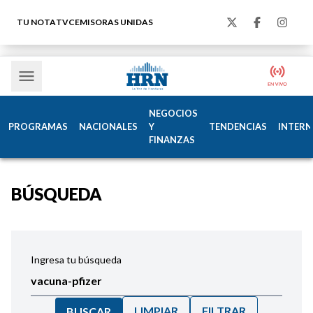
TU NOTA
TVC
EMISORAS UNIDAS
NEGOCIOS
PROGRAMAS
NACIONALES
Y
TENDENCIAS
INTERN
FINANZAS
BÚSQUEDA
Ingresa tu búsqueda
LIMPIAR
FILTRAR
BUSCAR