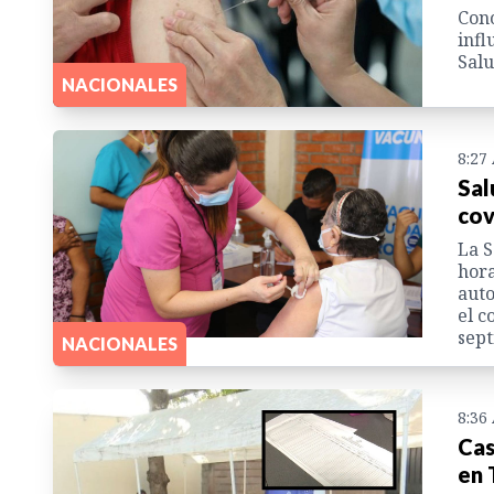
Cono
infl
Salu
NACIONALES
8:27
Sal
cov
La S
hora
auto
el c
sep
NACIONALES
8:36
Cas
en 