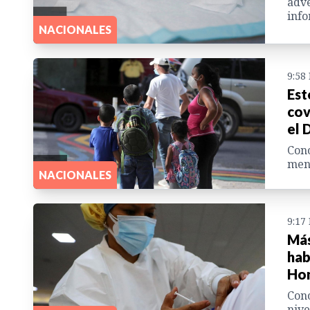
adve
info
NACIONALES
9:58
Est
cov
el 
Cono
meno
NACIONALES
9:17
Más
hab
Ho
Cono
nive