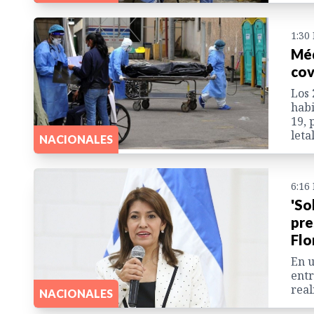
1:30
Méd
cov
Los 
habi
19, 
leta
NACIONALES
6:16
'So
pre
Flo
En u
entr
real
NACIONALES