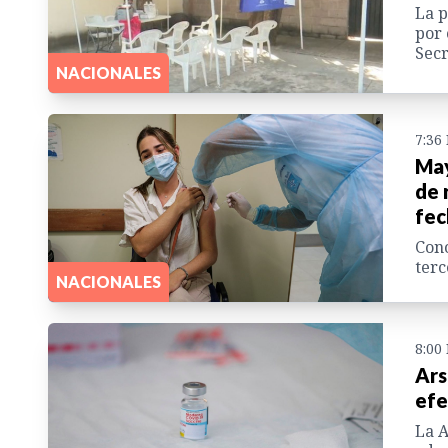
La p
por 
Secr
NACIONALES
7:36
May
de 
fec
Cono
terc
NACIONALES
8:00
Ars
efe
La A