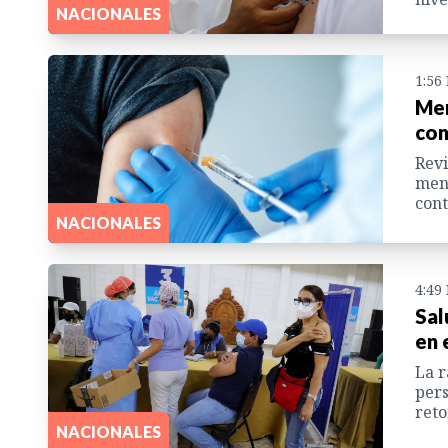
NACIONALES
1:56
Men
con
Revi
meno
cont
NACIONALES
4:49
Sal
en 
La r
pers
reto
NACIONALES