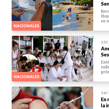
Sem
Reco
Hond
en t
NACIONALES
5:32
Ane
Ses
Enté
enfe
próx
NACIONALES
5:47
En 
la 