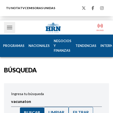
TU NOTA
TVC
EMISORAS UNIDAS
NEGOCIOS
PROGRAMAS
NACIONALES
Y
TENDENCIAS
INTERN
FINANZAS
BÚSQUEDA
Ingresa tu búsqueda
LIMPIAR
FILTRAR
BUSCAR