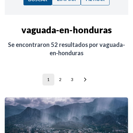
Ordenar por:
vaguada-en-honduras
Noticias
Se encontraron
52
resultados por
vaguada-
en-honduras
1
2
3