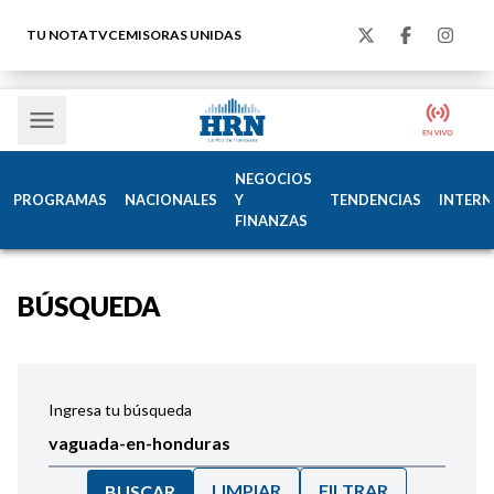
TU NOTA
TVC
EMISORAS UNIDAS
NEGOCIOS
PROGRAMAS
NACIONALES
Y
TENDENCIAS
INTERN
FINANZAS
BÚSQUEDA
Ingresa tu búsqueda
LIMPIAR
FILTRAR
BUSCAR