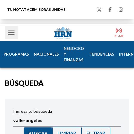
TU NOTA
TVC
EMISORAS UNIDAS
NEGOCIOS
PROGRAMAS
NACIONALES
Y
TENDENCIAS
INTERN
FINANZAS
BÚSQUEDA
Ingresa tu búsqueda
LIMPIAR
FILTRAR
BUSCAR