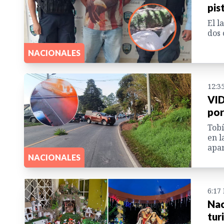
pis
El l
dos 
NACIONALES
12:3
VID
por
Tobí
en l
apar
NACIONALES
6:17
Nac
tur