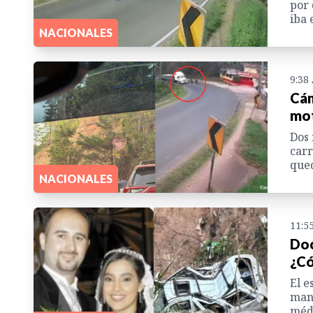
por 
iba 
NACIONALES
9:38
Cám
mot
Dos 
carr
qued
NACIONALES
11:5
Doc
¿Có
El e
mant
médi