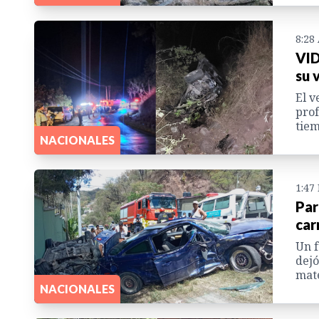
8:28
VID
su 
El v
prof
tiem
NACIONALES
1:47
Par
car
Un f
dejó
mate
NACIONALES