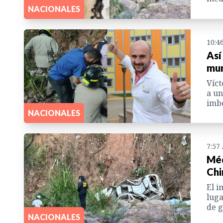
NACIONALES
10:4
Así
mur
Víct
a un
imbo
NACIONALES
7:57
Méd
Chi
El i
luga
de 
NACIONALES