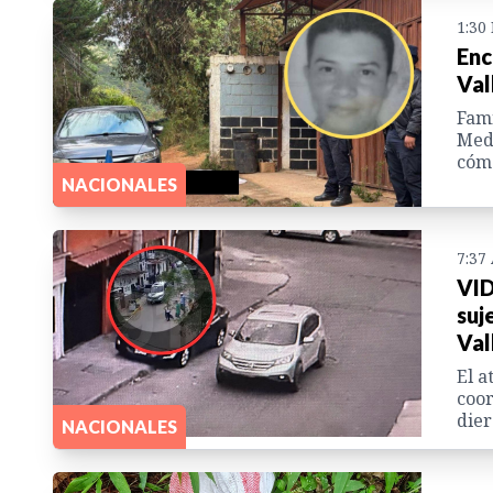
1:30
Enc
Val
Fami
Medi
cómo
NACIONALES
7:37
VID
suj
Val
El a
coor
dier
NACIONALES