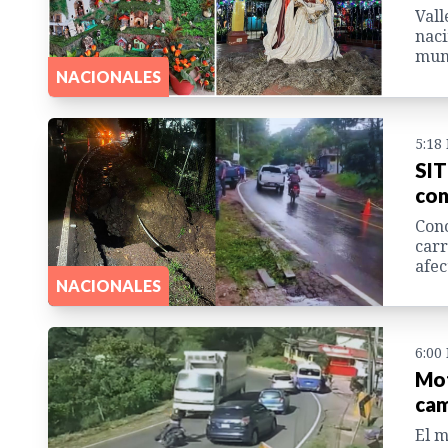
Vall
naci
muni
NACIONALES
5:18
SIT
con
Cono
carr
afec
NACIONALES
6:00
Mot
cam
El m