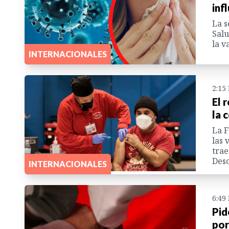
inf
La s
Salu
la v
INTERNACIONALES
2:15
El 
la 
La F
las 
trae
Desc
INTERNACIONALES
6:49
Pid
por