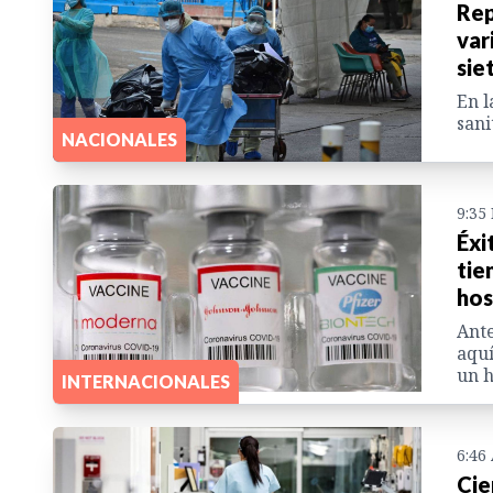
Rep
var
sie
En l
sani
NACIONALES
9:35
Éxi
tie
hos
Ante
aquí
un h
INTERNACIONALES
6:46
Cie