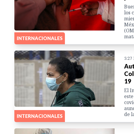
Buen
los 
mien
Méxi
(OMS
mata
INTERNACIONALES
5:27
Aut
Col
19
El I
este
covi
aunq
de l
INTERNACIONALES