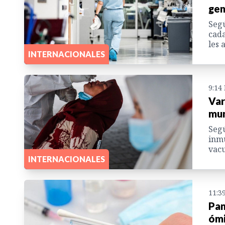
gen
Segú
cada
les 
INTERNACIONALES
9:14
Var
mun
Segú
inmu
vacu
INTERNACIONALES
11:3
Pan
ómi