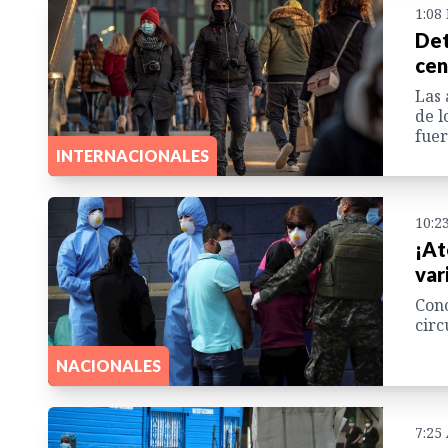
1:08
Det
cen
Las 
de l
fuer
INTERNACIONALES
10:2
¡At
var
Cono
circ
NACIONALES
7:25