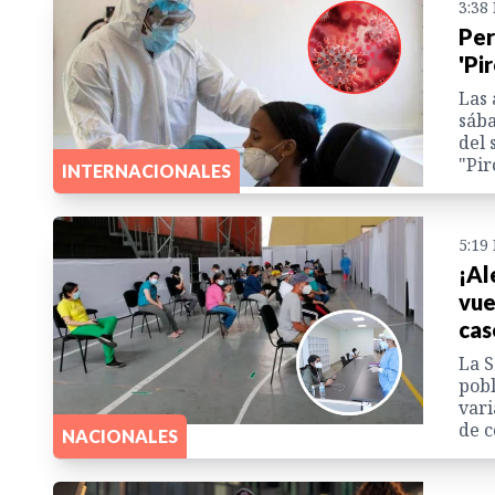
3:38
Per
'Pi
Las 
sába
del 
"Pir
INTERNACIONALES
5:19
¡Al
vue
cas
La S
pobl
vari
de c
NACIONALES