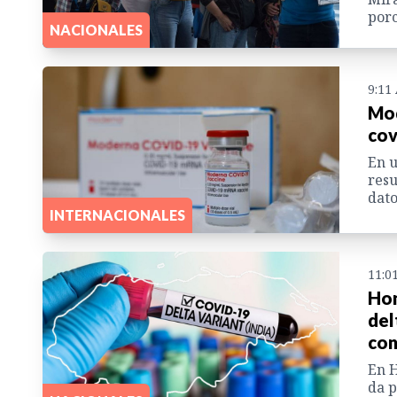
porc
NACIONALES
9:11
Mod
cov
En u
resu
dato
INTERNACIONALES
11:0
Hon
del
con
En H
da p