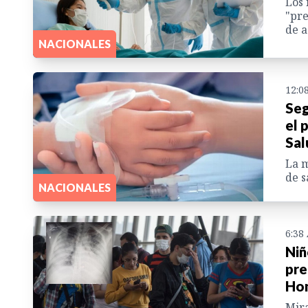
Los 
"pr
de a
NACIONALES
12:0
Seg
el 
Sal
La m
de s
NACIONALES
6:38
Niñ
pre
Ho
Mira