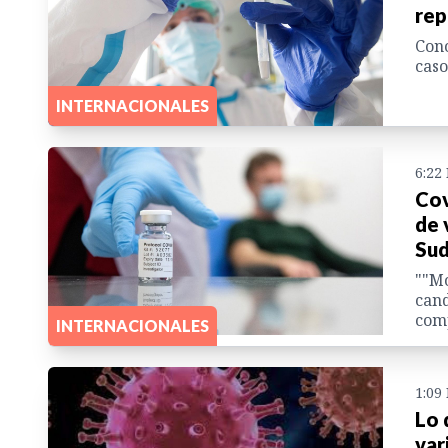
rep
Cono
caso
INTERNACIONALES
6:22
Cov
de 
Sud
""M
cand
com
INTERNACIONALES
1:09
Lo 
var