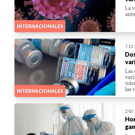
La v
ante
INTERNACIONALES
7:13
Dos
var
Las 
vari
tole
las 
INTERNACIONALES
2:43
Hon
ga