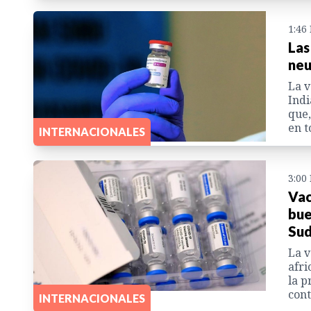
1:46
Las
neu
La v
Indi
que,
en 
INTERNACIONALES
3:00
Vac
bue
Sud
La v
afri
la p
cont
INTERNACIONALES