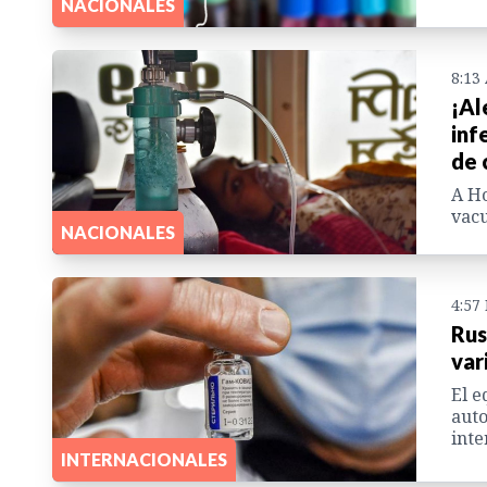
NACIONALES
8:13
¡Al
inf
de 
A Ho
vacu
NACIONALES
4:57
Rus
var
El e
auto
inte
INTERNACIONALES