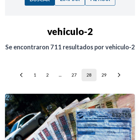
Ordenar por:
vehiculo-2
Noticias
Se encontraron
711
resultados por
vehiculo-2
1
2
...
27
28
29