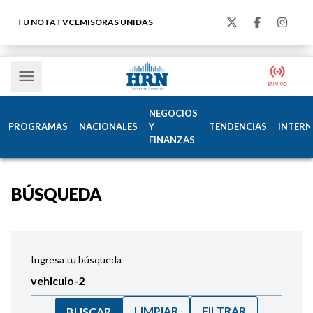
TU NOTA
TVC
EMISORAS UNIDAS
NEGOCIOS
PROGRAMAS
NACIONALES
Y
TENDENCIAS
INTERN
FINANZAS
BÚSQUEDA
Ingresa tu búsqueda
LIMPIAR
FILTRAR
BUSCAR