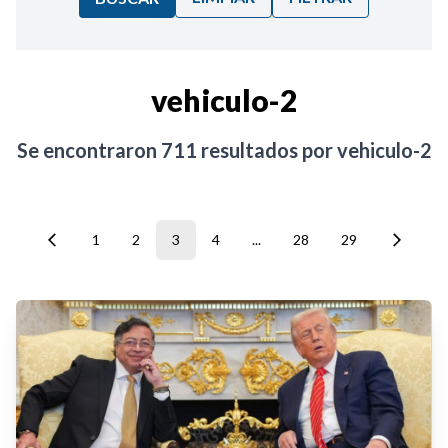
Ordenar por:
vehiculo-2
Noticias
Se encontraron
711
resultados por
vehiculo-2
1
2
3
4
...
28
29