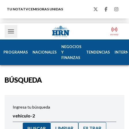
TU NOTA
TVC
EMISORAS UNIDAS
NEGOCIOS
PROGRAMAS
NACIONALES
Y
TENDENCIAS
INTERN
FINANZAS
BÚSQUEDA
Ingresa tu búsqueda
LIMPIAR
FILTRAR
BUSCAR