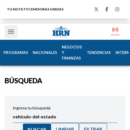
TU NOTA
TVC
EMISORAS UNIDAS
NEGOCIOS
PROGRAMAS
NACIONALES
Y
TENDENCIAS
INTERN
FINANZAS
BÚSQUEDA
Ingresa tu búsqueda
LIMPIAR
FILTRAR
BUSCAR