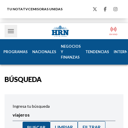
TU NOTA
TVC
EMISORAS UNIDAS
NEGOCIOS
PROGRAMAS
NACIONALES
Y
TENDENCIAS
INTERN
FINANZAS
BÚSQUEDA
Ingresa tu búsqueda
LIMPIAR
FILTRAR
BUSCAR