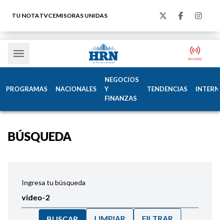
TU NOTA
TVC
EMISORAS UNIDAS
NEGOCIOS
PROGRAMAS
NACIONALES
Y
TENDENCIAS
INTERN
FINANZAS
BÚSQUEDA
Ingresa tu búsqueda
LIMPIAR
FILTRAR
BUSCAR