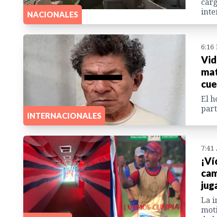
carg
inte
NACIONALES
6:16
Vid
mat
cue
El h
part
INTERNACIONALES
7:41
¡Ví
cam
jug
La i
moti