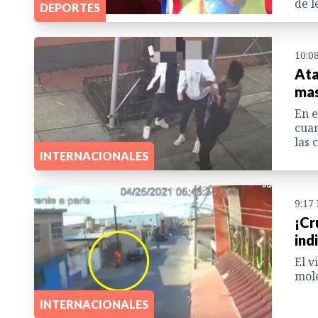
de l
DEPORTES
10:0
Ata
mas
En e
cuan
las 
INTERNACIONALES
9:17
¡Cr
ind
El v
mole
INTERNACIONALES