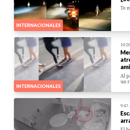
Te m
INTERNACIONALES
10:2
Men
atr
ami
Al p
un r
INTERNACIONALES
9:47
Esc
arr
El h