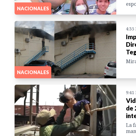
esp
NACIONALES
4:35
Imp
Dir
Teg
Mira
NACIONALES
9:41
Vid
de 
int
La f
mane