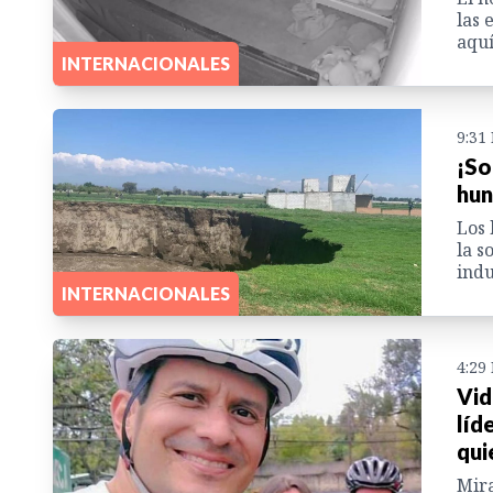
las 
aquí
INTERNACIONALES
9:31
¡So
hun
Los 
la s
indu
INTERNACIONALES
4:29
Vid
líd
qui
Mira