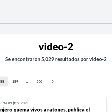
video-2
Se encontraron
5,029
resultados por
video-2
188
189
...
202
4 PM 09 jun. 2021
njero quema vivos a ratones, publica el