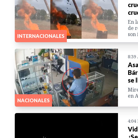
cru
cru
En l
de r
son 
INTERNACIONALES
8:39
Asa
Bár
se 
Mire
en A
NACIONALES
4:04
Vid
¿Se