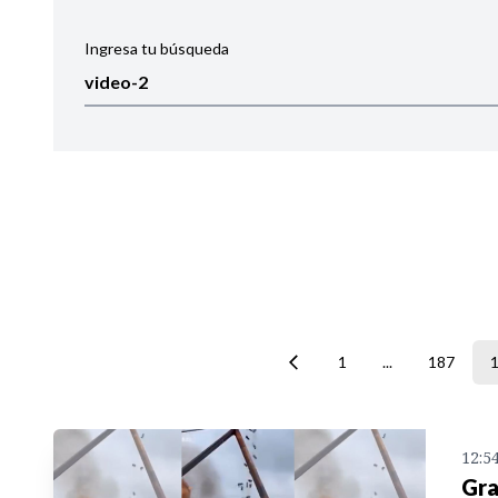
Ingresa tu búsqueda
Ordenar por:
Noticias
1
...
187
12:5
Gra