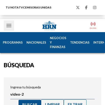
TU NOTA
TVC
EMISORAS UNIDAS
NEGOCIOS
PROGRAMAS
NACIONALES
Y
TENDENCIAS
INTERN
FINANZAS
BÚSQUEDA
Ingresa tu búsqueda
LIMPIAR
FILTRAR
BUSCAR