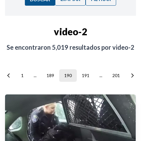
Ordenar por:
video-2
Noticias
Se encontraron
5,019
resultados por
video-2
1
...
189
190
191
...
201