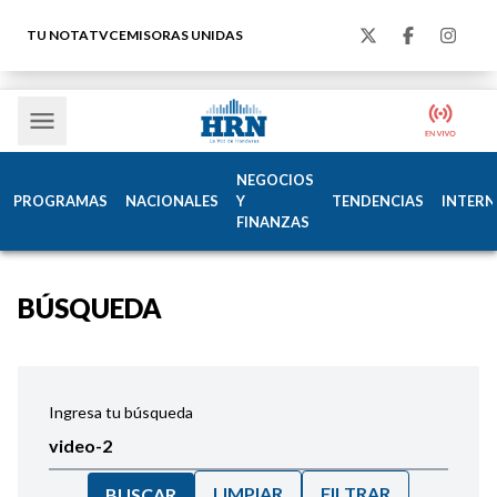
TU NOTA
TVC
EMISORAS UNIDAS
NEGOCIOS
PROGRAMAS
NACIONALES
Y
TENDENCIAS
INTERN
FINANZAS
BÚSQUEDA
Ingresa tu búsqueda
LIMPIAR
FILTRAR
BUSCAR