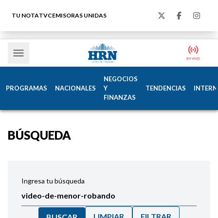
TU NOTA
TVC
EMISORAS UNIDAS
NEGOCIOS
PROGRAMAS
NACIONALES
Y
TENDENCIAS
INTERN
FINANZAS
BÚSQUEDA
Ingresa tu búsqueda
LIMPIAR
FILTRAR
BUSCAR