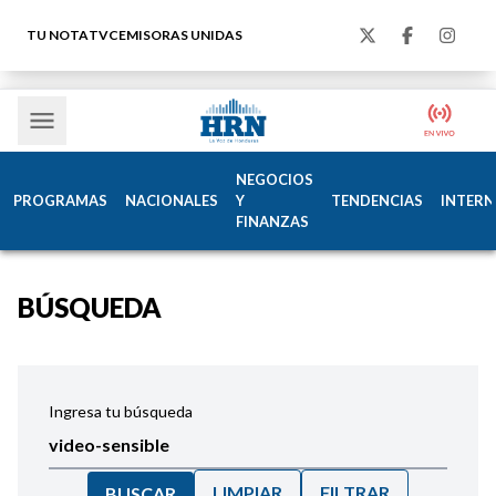
TU NOTA
TVC
EMISORAS UNIDAS
NEGOCIOS
PROGRAMAS
NACIONALES
Y
TENDENCIAS
INTERN
FINANZAS
BÚSQUEDA
Ingresa tu búsqueda
LIMPIAR
FILTRAR
BUSCAR