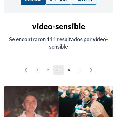
Ordenar por:
video-sensible
Noticias
Se encontraron
111
resultados por
video-
sensible
1
2
3
4
5