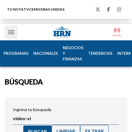
TU NOTA
TVC
EMISORAS UNIDAS
NEGOCIOS
PROGRAMAS
NACIONALES
Y
TENDENCIAS
INTERN
FINANZAS
BÚSQUEDA
Ingresa tu búsqueda
LIMPIAR
FILTRAR
BUSCAR