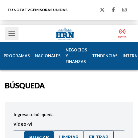
TU NOTA
TVC
EMISORAS UNIDAS
NEGOCIOS
PROGRAMAS
NACIONALES
Y
TENDENCIAS
INTERN
FINANZAS
BÚSQUEDA
Ingresa tu búsqueda
LIMPIAR
FILTRAR
BUSCAR