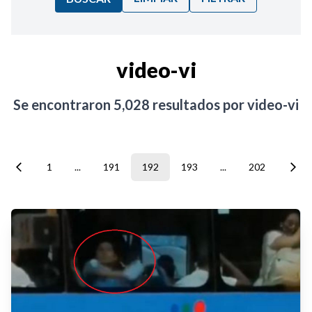
Ordenar por:
video-vi
Noticias
Se encontraron
5,028
resultados por
video-vi
1
...
191
192
193
...
202