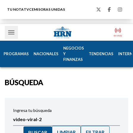
TU NOTA
TVC
EMISORAS UNIDAS
NEGOCIOS
PROGRAMAS
NACIONALES
Y
TENDENCIAS
INTERN
FINANZAS
BÚSQUEDA
Ingresa tu búsqueda
LIMPIAR
FILTRAR
BUSCAR