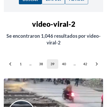
Ordenar por:
video-viral-2
Noticias
Se encontraron
1,046
resultados por
video-
viral-2
1
...
38
39
40
...
42