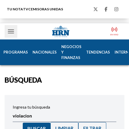
TU NOTA
TVC
EMISORAS UNIDAS
NEGOCIOS
PROGRAMAS
NACIONALES
Y
TENDENCIAS
INTERN
FINANZAS
BÚSQUEDA
Ingresa tu búsqueda
LIMPIAR
FILTRAR
BUSCAR