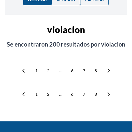
Ordenar por:
violacion
Noticias
Se encontraron
200
resultados por
violacion
1
2
...
6
7
8
1
2
...
6
7
8