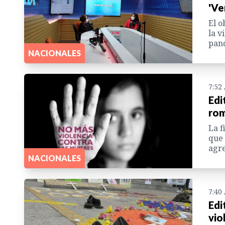
'Ve
El o
la v
pand
NACIONALES
7:52
Edi
rom
La f
que 
agre
NACIONALES
7:40
Edi
vio