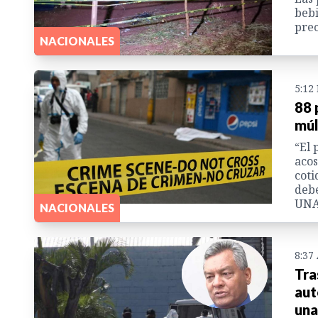
bebi
prec
NACIONALES
5:12
88 
múl
“El 
acos
coti
debe
UN
NACIONALES
8:37
Tra
aut
una