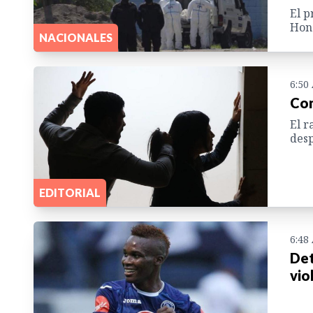
El p
Hond
NACIONALES
6:50
Con
El r
desp
EDITORIAL
6:48
Det
vio