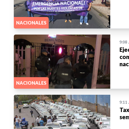
NACIONALES
9:08
Eje
com
nac
NACIONALES
9:11
Tax
sem