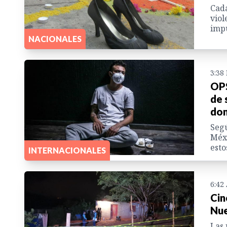
Cada
viol
impu
NACIONALES
3:38
OPS
de 
dom
Segú
Méxi
esto
INTERNACIONALES
6:42
Cin
Nue
Las 