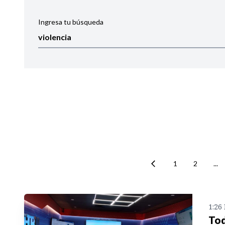
Ingresa tu búsqueda
Ordenar por:
Noticias
1
2
...
1:26
Tod