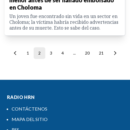
menor antes de ser hallado embolsado
en Choloma
Un joven fue encontrado sin vida en un sector en
Choloma; la víctima habría recibido advertencias
antes de su muerte. Esto se sabe del caso.
1
2
3
4
...
20
21
RADIO HRN
CONTÁCTENOS
MAPA DEL SITIO
RSS