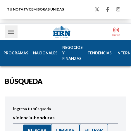
TU NOTA
TVC
EMISORAS UNIDAS
NEGOCIOS
PROGRAMAS
NACIONALES
Y
TENDENCIAS
INTERN
FINANZAS
BÚSQUEDA
Ingresa tu búsqueda
LIMPIAR
FILTRAR
BUSCAR