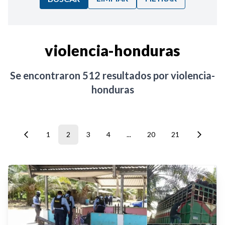
Ordenar por:
violencia-honduras
Noticias
Se encontraron
512
resultados por
violencia-
honduras
1
2
3
4
...
20
21