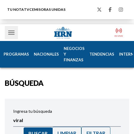
TU NOTA
TVC
EMISORAS UNIDAS
NEGOCIOS
PROGRAMAS
NACIONALES
Y
TENDENCIAS
INTERN
FINANZAS
BÚSQUEDA
Ingresa tu búsqueda
LIMPIAR
FILTRAR
BUSCAR