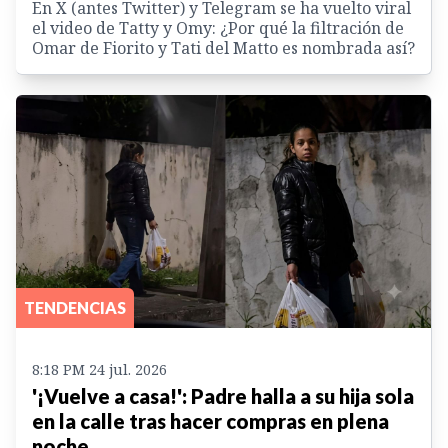
En X (antes Twitter) y Telegram se ha vuelto viral
el video de Tatty y Omy: ¿Por qué la filtración de
Omar de Fiorito y Tati del Matto es nombrada así?
TENDENCIAS
8:18 PM 24 jul. 2026
'¡Vuelve a casa!': Padre halla a su hija sola
en la calle tras hacer compras en plena
noche